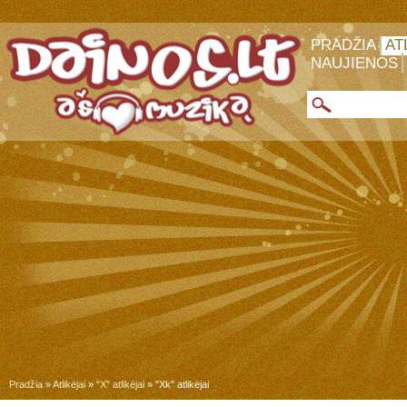
PRADŽIA
AT
NAUJIENOS
Pradžia
»
Atlikėjai
»
"X" atlikėjai
» "Xk" atlikėjai