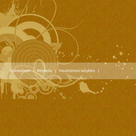
Susisiekime!
|
Reklama
|
Naudojimosi taisyklės
|