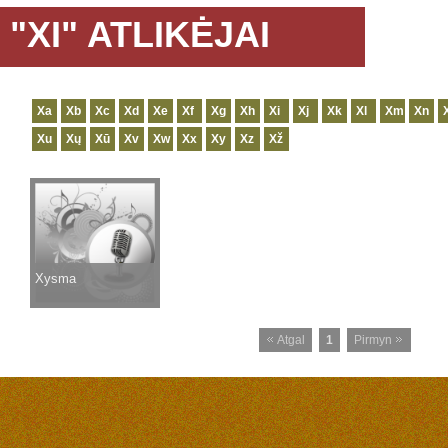
"XI" ATLIKĖJAI
Xa
Xb
Xc
Xd
Xe
Xf
Xg
Xh
Xi
Xj
Xk
Xl
Xm
Xn
Xu
Xų
Xū
Xv
Xw
Xx
Xy
Xz
Xž
Xysma
Atgal
1
Pirmyn