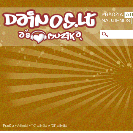
PRADŽIA
AT
NAUJIENOS
Pradžia
»
Atlikėjai
»
"X" atlikėjai
» "Xi" atlikėjai