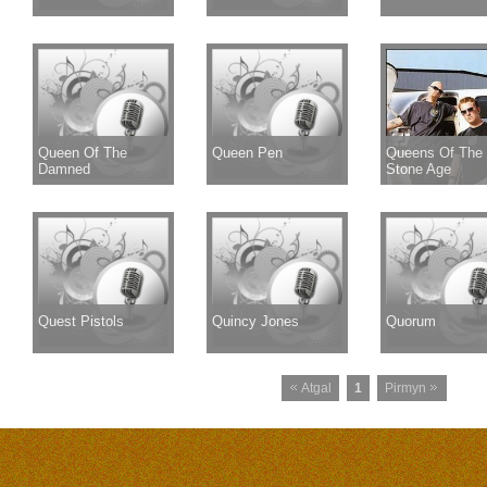
Queen Of The
Queen Pen
Queens Of The
Damned
Stone Age
Quest Pistols
Quincy Jones
Quorum
Atgal
1
Pirmyn