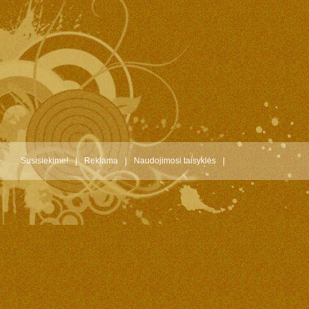
Susisiekime!
|
Reklama
|
Naudojimosi taisyklės
|