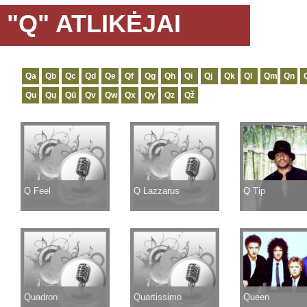
"Q" ATLIKĖJAI
Qa
Qb
Qc
Qd
Qe
Qf
Qg
Qh
Qi
Qj
Qk
Ql
Qm
Qn
Qu
Qų
Qū
Qv
Qw
Qx
Qy
Qz
Qž
Q Feel
Q Lazzarus
Q Tip
Quadron
Quartissimo
Queen