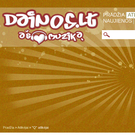
PRADŽIA
AT
NAUJIENOS
Pradžia
»
Atlikėjai
» "Q" atlikėjai