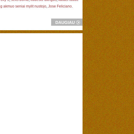
lig akmuo seniai mylit nustojo
,
Jose Feliciano
.
DAUGIAU