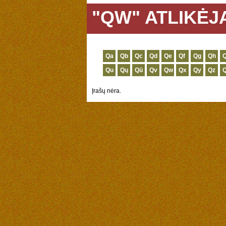
"QW" ATLIKĖJ
Qa
Qb
Qc
Qd
Qe
Qf
Qg
Qh
Q
Qu
Qų
Qū
Qv
Qw
Qx
Qy
Qz
Įrašų nėra.