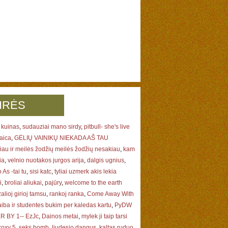
IRĖS
 kuinas
,
sudauziai mano sirdy
,
pitbull- she's live
aica
,
GĖLIŲ VAINIKŲ NIEKADA AŠ TAU
au ir meilės žodžių meilės žodžių nesakiau
,
kam
ia
,
velnio nuotakos jurgos arija
,
dalgis ugnius
,
 As -tai tu
,
sisi katc
,
tyliai uzmerk akis lekia
i
,
broliai aliukai
,
pajūry
,
welcome to the earth
zalioj girioj tamsu
,
rankoj ranka
,
Come Away With
iba ir studentes bukim per kaledas kartu
,
PyDW
 BY 1-- EzJc
,
Dainos metai
,
mylek ji taip tarsi
roxy 5
,
seks bomb
,
liudesio dangus
,
kaltas ruduo