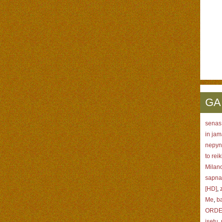
GA
senas
in jam
nepyni
to reik
Milano
sapna
[HD]
,
Me
,
ba
ORDER
isetu
,