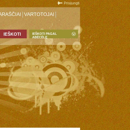
Prisijungti
ARAŠČIAI
VARTOTOJAI
IEŠKOTI PAGAL
ABĖCĖLĘ