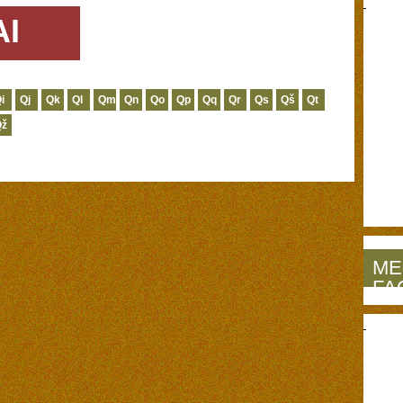
AI
i
Qj
Qk
Ql
Qm
Qn
Qo
Qp
Qq
Qr
Qs
Qš
Qt
Qž
ME
FA