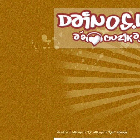
Pradžia
»
Atlikėjai
»
"Q" atlikėjai
» "Qw" atlikėjai