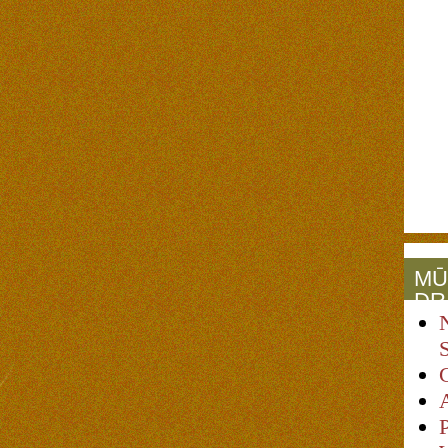
MŪ
DR