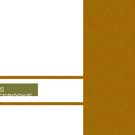
S
CEBOOK'E