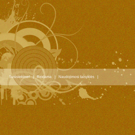
Susisiekime!
|
Reklama
|
Naudojimosi taisyklės
|