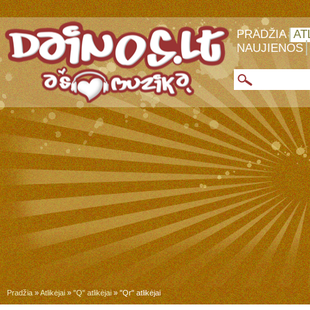
PRADŽIA
AT
NAUJIENOS
Pradžia
»
Atlikėjai
»
"Q" atlikėjai
» "Qr" atlikėjai