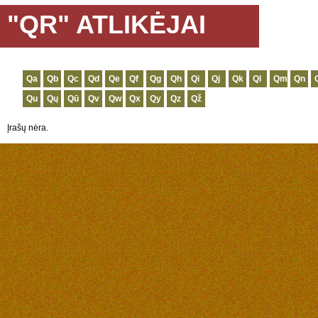
"QR" ATLIKĖJAI
Qa
Qb
Qc
Qd
Qe
Qf
Qg
Qh
Qi
Qj
Qk
Ql
Qm
Qn
Qu
Qų
Qū
Qv
Qw
Qx
Qy
Qz
Qž
Įrašų nėra.