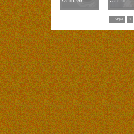
Caleb Kane
Calexico
Atgal
1