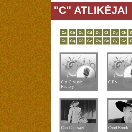
"C" ATLIKĖJAI
Ca
Cb
Cc
Cd
Ce
Cf
Cg
Ch
C
Cu
Cų
Cū
Cv
Cw
Cx
Cy
Cz
C & C Music
C Bo
Factory
Cab Calloway
Chad Brock