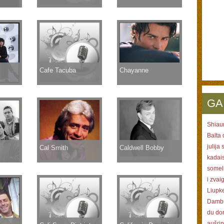
Cafe Tacuba
Chayanne
GA
Shiaur
Balta 
julija
Cal Smith
Caldwell Bobby
kadais
somel
i zvai
Liupk
Dambr
du don
aušrin