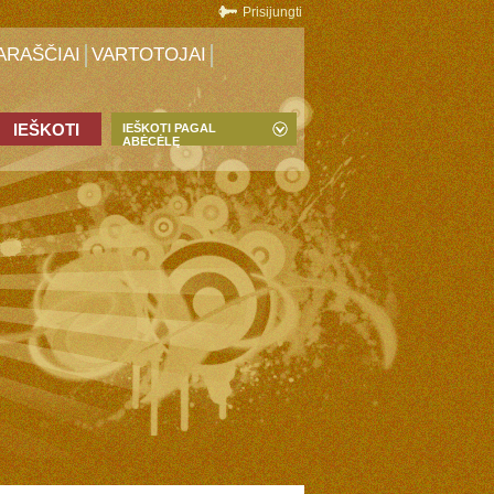
Prisijungti
ARAŠČIAI
VARTOTOJAI
IEŠKOTI PAGAL
ABĖCĖLĘ