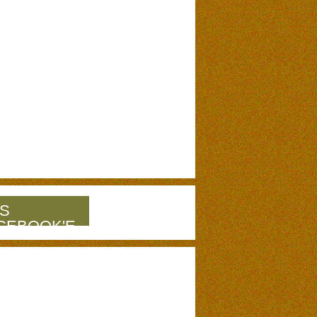
S
CEBOOK'E