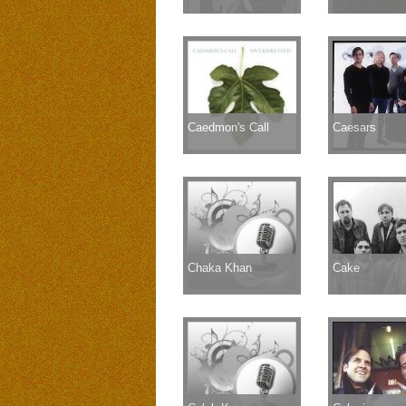
Caedmon's Call
Caesars
Chaka Khan
Cake