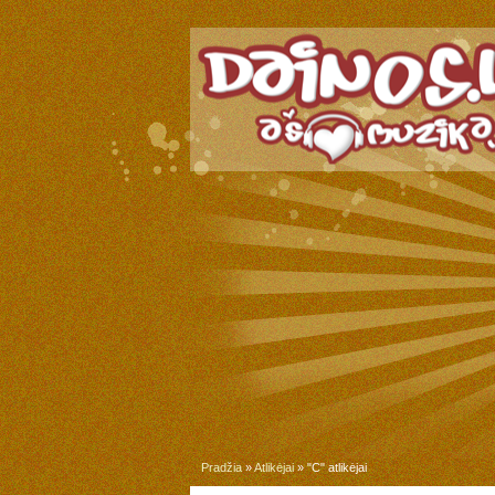
Pradžia
»
Atlikėjai
» "C" atlikėjai