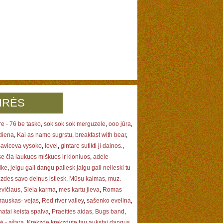
IRĖS
e - 76 be tasko
,
sok sok sok merguzele
,
ooo jūra
,
diena
,
Kai as namo sugrstu
,
breakfast with bear
,
 saviceva vysoko
,
level
,
gintare sutikti ji dainos.
,
e čia laukuos miškuos ir kloniuos
,
adele-
ike
,
jeigu gali dangu paliesk jaigu gali nelieski tu
gzdes savo delnus istiesk
,
Mūsų kaimas, muz.
evičiaus
,
Siela karma
,
mes kartu jieva
,
Romas
auskas- vejas
,
Red river valley
,
sašenko evelina
,
atai keista spalva
,
Praeities aidas, Bugs band
,
ė - ašara
,
Krekzde krekzdute tau aukstai dangus
,