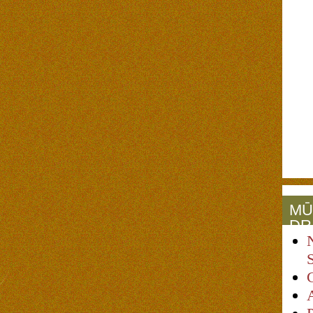
MŪ
DR