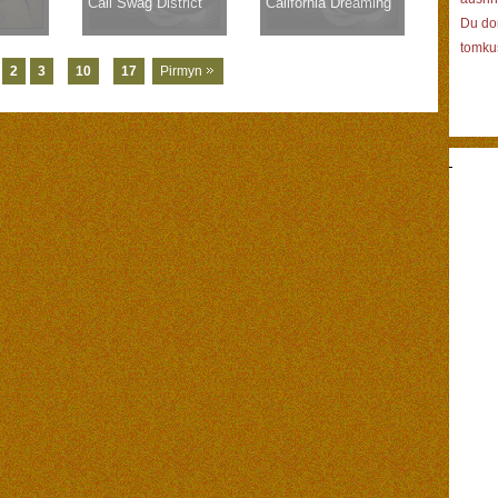
Cali Swag District
California Dreaming
Du don
tomku
2
3
...
10
...
17
Pirmyn