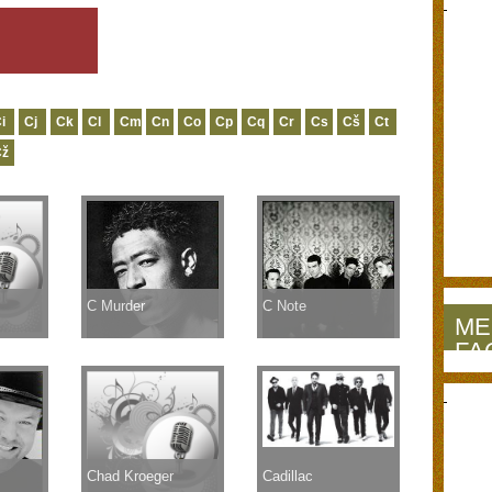
i
Cj
Ck
Cl
Cm
Cn
Co
Cp
Cq
Cr
Cs
Cš
Ct
Cž
C Murder
C Note
ME
FA
Chad Kroeger
Cadillac