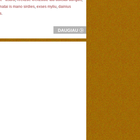
atai is mano sirdies
,
exses myliu
,
dainius
s
.
DAUGIAU