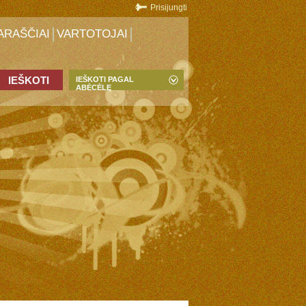
Prisijungti
ARAŠČIAI
VARTOTOJAI
IEŠKOTI PAGAL
ABĖCĖLĘ