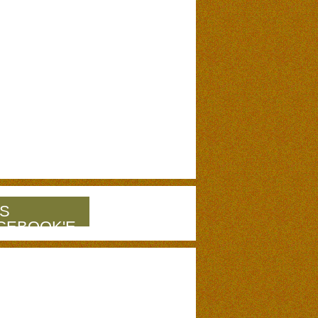
S
CEBOOK'E