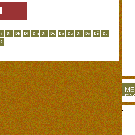
I
i
Dj
Dk
Dl
Dm
Dn
Do
Dp
Dq
Dr
Ds
Dš
Dt
Dž
ME
FA