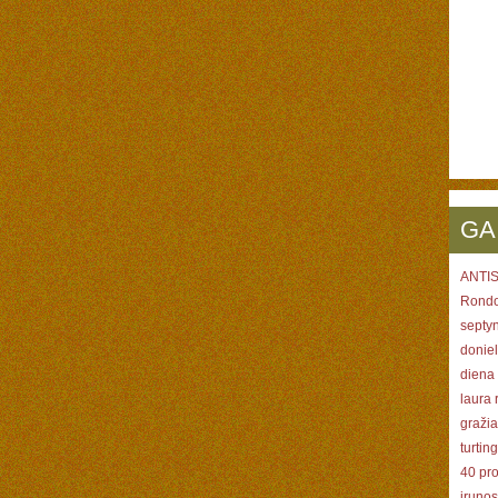
GA
ANTIS 
Rondo 
septy
donie
diena 
laura
graži
turtin
40 pr
iruno