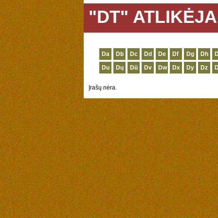
"DT" ATLIKĖJA
Da
Db
Dc
Dd
De
Df
Dg
Dh
D
Du
Dų
Dū
Dv
Dw
Dx
Dy
Dz
Įrašų nėra.