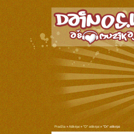
Pradžia
»
Atlikėjai
»
"D" atlikėjai
» "Dt" atlikėjai