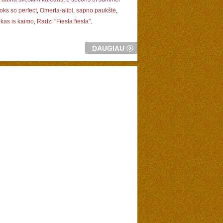
oks so perfect
,
Omerta-alibi
,
sapno paukštė
,
kas is kaimo
,
Radzi "Fiesta fiesta"
.
DAUGIAU