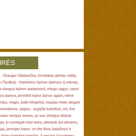
IRĖS
- Draugui Tatatavičiui
,
bruslekas gimiau nakty
,
(Tautkai) - Kiekvieno lūpose dainuos (Lietuva)
,
ni dangus kalvos septynios4
,
miego vagys
,
rasos
los dainos
,
jennifert lopez dance again
,
eiline
rojui
,
magic
,
balti miegeliai
,
naujuju metu stogais
 remeikiene
,
dagna - sugrįžki kalėdom
,
viri
,
Kor
ausės mergas veisas
,
as esu zmogus didziai
gas
,
tu numegzk man kelia
,
atsisesk ant akmens
,
oga
,
jenniger lopez- on the floor
,
katažinos ir
s daina šveskim kaledas
,
5 secons of summer -