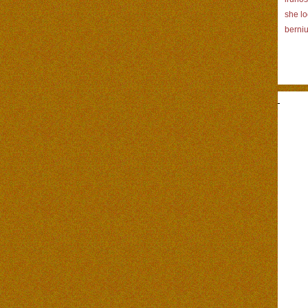
she lo
berniu