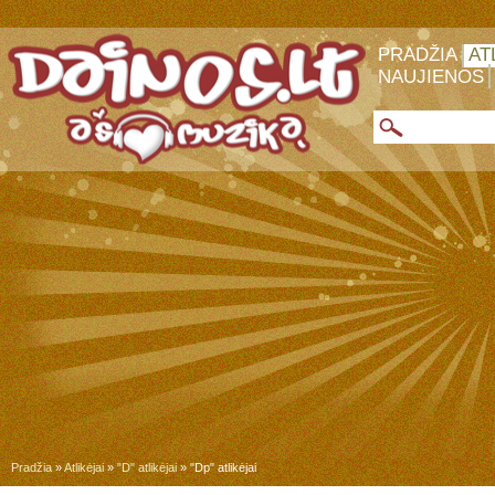
PRADŽIA
AT
NAUJIENOS
Pradžia
»
Atlikėjai
»
"D" atlikėjai
» "Dp" atlikėjai