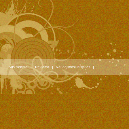
Susisiekime!
|
Reklama
|
Naudojimosi taisyklės
|