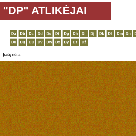
"DP" ATLIKĖJAI
Da
Db
Dc
Dd
De
Df
Dg
Dh
Di
Dj
Dk
Dl
Dm
Dn
Du
Dų
Dū
Dv
Dw
Dx
Dy
Dz
Dž
Įrašų nėra.