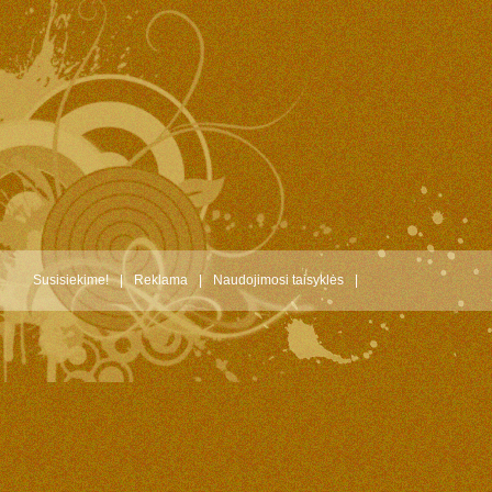
Susisiekime!
|
Reklama
|
Naudojimosi taisyklės
|