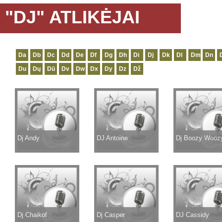
"DJ" ATLIKĖJAI
Da
Db
Dc
Dd
De
Df
Dg
Dh
Di
Dj
Dk
Dl
Dm
Dn
Du
Dų
Dū
Dv
Dw
Dx
Dy
Dz
Dž
Dj Andy
DJ Antoine
Dj Boozy Wooz
Dj Chaikof
Dj Casper
DJ Cassidy