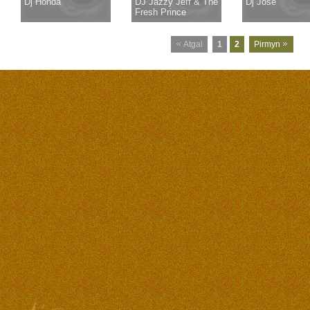
Dj Honda
DJ Jazzy Jeff & The
Dj Jose
Fresh Prince
Atgal
1
2
Pirmyn