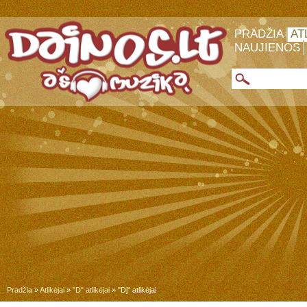
PRADŽIA
AT
NAUJIENOS
Pradžia
»
Atlikėjai
»
"D" atlikėjai
» "Dj" atlikėjai