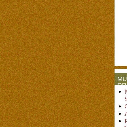
MŪ
DR