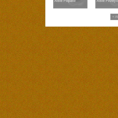
Aistė Pilipaitė
Aistė Pilvelyt
At