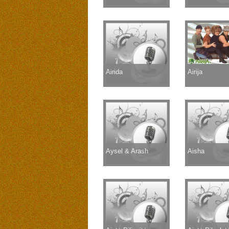
Airida
Airija
Aysel & Arash
Aisha