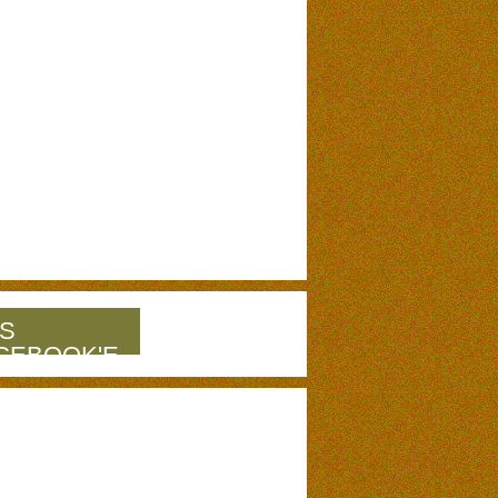
S
CEBOOK'E