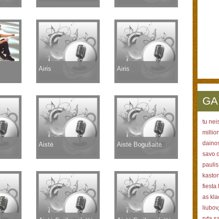
Airis
Airis
GA
tu nei
millio
daino
Aistė
Aistė Bogušaitė
savo d
paulis
kaston
fiesta
as kla
liubov
ryta s