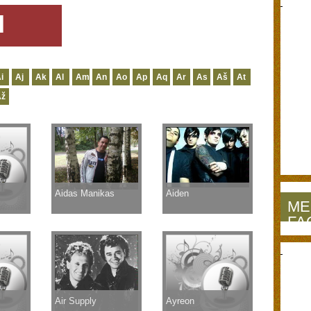
I
i
Aj
Ak
Al
Am
An
Ao
Ap
Aq
Ar
As
Aš
At
Až
Aidas Manikas
Aiden
ME
FA
Air Supply
Ayreon