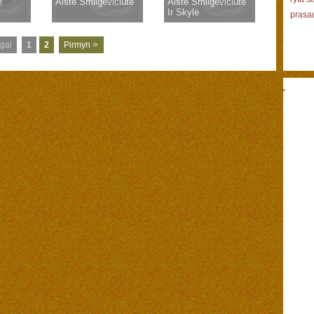
ė
Aistė Smilgevičiūtė
Aistė Smilgevičiūtė
Ir Skylė
prasa
gal
1
2
Pirmyn