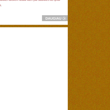
u
.
DAUGIAU