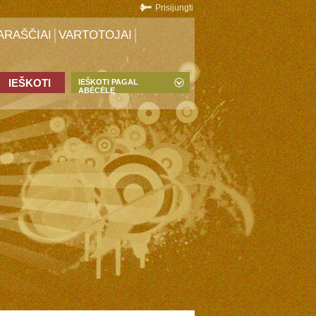
Prisijungti
ARAŠČIAI
VARTOTOJAI
IEŠKOTI PAGAL
ABĖCĖLĘ