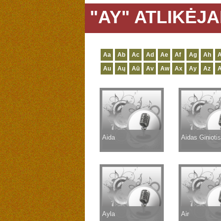
"AY" ATLIKĖJA
Aa
Ab
Ac
Ad
Ae
Af
Ag
Ah
A
Au
Aų
Aū
Av
Aw
Ax
Ay
Az
Aida
Aidas Giniotis
Ayla
Air