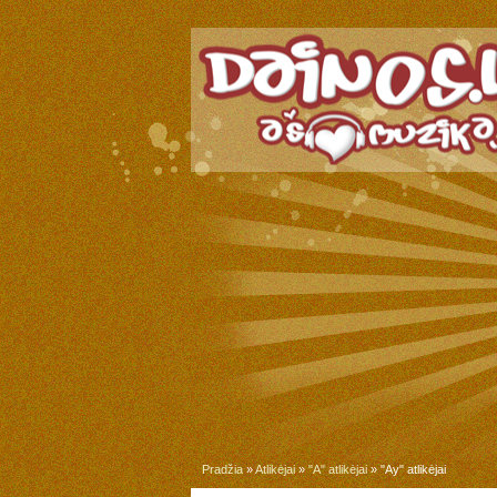
Pradžia
»
Atlikėjai
»
"A" atlikėjai
» "Ay" atlikėjai