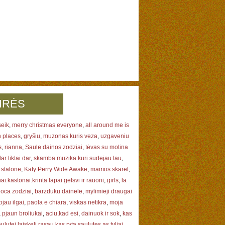
IRĖS
seik
,
merry christmas everyone
,
all around me is
n places
,
gryšiu
,
muzonas kuris veza
,
uzgaveniu
s
,
rianna
,
Saule dainos zodziai
,
tėvas su motina
ar tiktai dar
,
skamba muzika kuri sudejau tau
,
 stalone
,
Katy Perry Wide Awake
,
mamos skarel
,
ai.kastonai.krinta lapai gelsvi ir rauoni
,
girls
,
la
 loca zodziai
,
barzduku dainele
,
mylimieji draugai
ojau ilgai
,
paola e chiara
,
viskas netikra
,
moja
,
pjaun broliukai
,
aciu,kad esi
,
dainuok ir sok
,
kas
aulutei laiskeli rasau kas ryta saulutes as tyliai