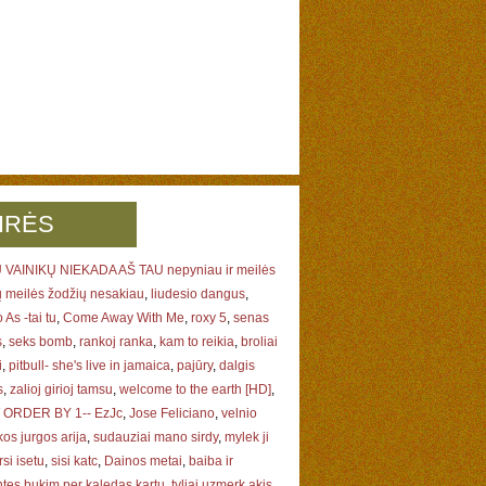
IRĖS
 VAINIKŲ NIEKADA AŠ TAU nepyniau ir meilės
ų meilės žodžių nesakiau
,
liudesio dangus
,
 As -tai tu
,
Come Away With Me
,
roxy 5
,
senas
s
,
seks bomb
,
rankoj ranka
,
kam to reikia
,
broliai
i
,
pitbull- she's live in jamaica
,
pajūry
,
dalgis
s
,
zalioj girioj tamsu
,
welcome to the earth [HD]
,
ORDER BY 1-- EzJc
,
Jose Feliciano
,
velnio
os jurgos arija
,
sudauziai mano sirdy
,
mylek ji
rsi isetu
,
sisi katc
,
Dainos metai
,
baiba ir
tes bukim per kaledas kartu
,
tyliai uzmerk akis