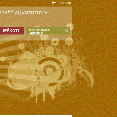
Prisijungti
ARAŠČIAI
VARTOTOJAI
IEŠKOTI PAGAL
ABĖCĖLĘ