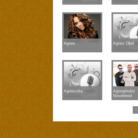
Agnes
Agnes Obel
Agnieszka
Agoraphobic
Nosebleed