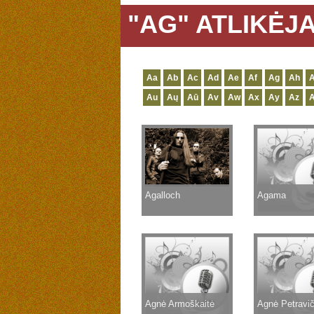
"AG" ATLIKĖJA
Aa
Ab
Ac
Ad
Ae
Af
Ag
Ah
A
Au
Aų
Aū
Av
Aw
Ax
Ay
Az
Agalloch
Agama
Agnė Armoškaitė
Agnė Petravi