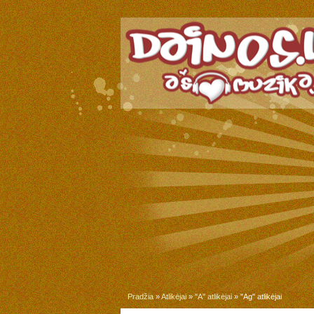
Pradžia
»
Atlikėjai
»
"A" atlikėjai
» "Ag" atlikėjai