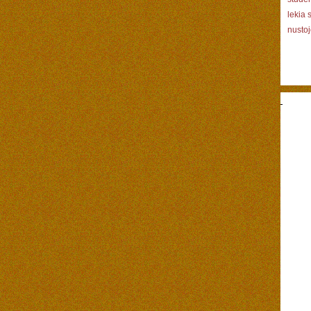
lekia 
nusto