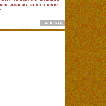
sapnai
,
kaltas ruduo kuris lig akmuo seniai mylit
jo
.
DAUGIAU