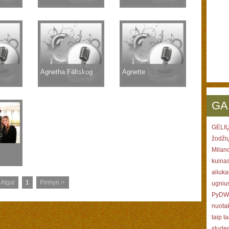
Agnetha Fältskog
Agnette
GA
GĖLIŲ
žodži
Milano
kuina
aliuka
Atgal
1
Pirmyn
ugniu
PyDW 
nuotak
taip ta
studen