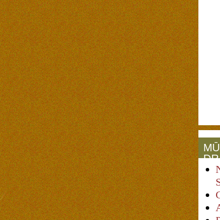
MŪ
DR