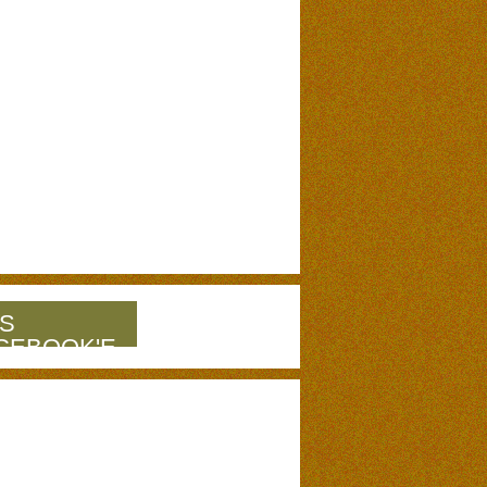
S
CEBOOK'E