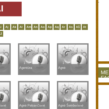
I
i
Aj
Ak
Al
Am
An
Ao
Ap
Aq
Ar
As
Aš
At
Až
Agentūra
Agnė
ME
FA
čienė
Agnė Petravičienė
Agnė Šemberienė