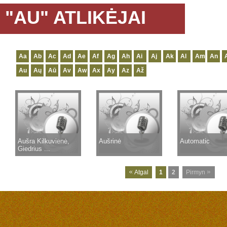
"AU" ATLIKĖJAI
Aa
Ab
Ac
Ad
Ae
Af
Ag
Ah
Ai
Aj
Ak
Al
Am
An
Au
Aų
Aū
Av
Aw
Ax
Ay
Az
Až
Aušra Kilkuvienė,
Aušrinė
Automatic
Giedrius ...
Atgal
1
2
Pirmyn