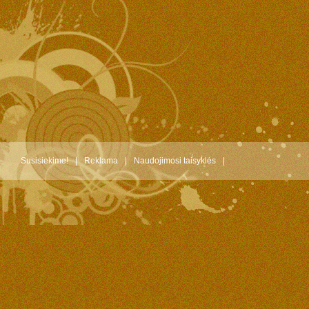
Susisiekime!
|
Reklama
|
Naudojimosi taisyklės
|