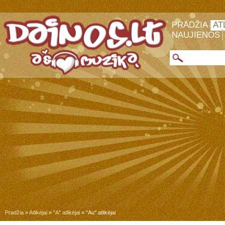
PRADŽIA
AT
NAUJIENOS
Pradžia
»
Atlikėjai
»
"A" atlikėjai
» "Au" atlikėjai