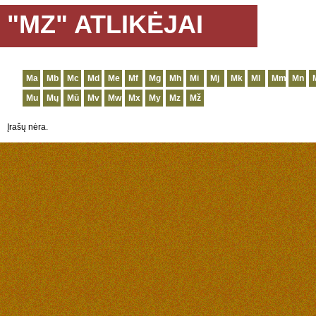
"MZ" ATLIKĖJAI
Ma
Mb
Mc
Md
Me
Mf
Mg
Mh
Mi
Mj
Mk
Ml
Mm
Mn
Mu
Mų
Mū
Mv
Mw
Mx
My
Mz
Mž
Įrašų nėra.