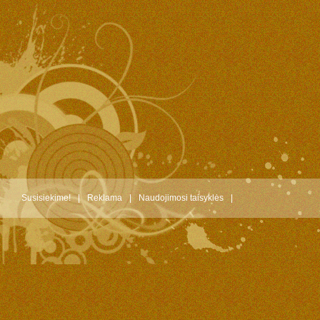
Susisiekime!
|
Reklama
|
Naudojimosi taisyklės
|