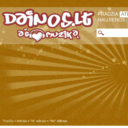
PRADŽIA
AT
NAUJIENOS
Pradžia
»
Atlikėjai
»
"M" atlikėjai
» "Mz" atlikėjai