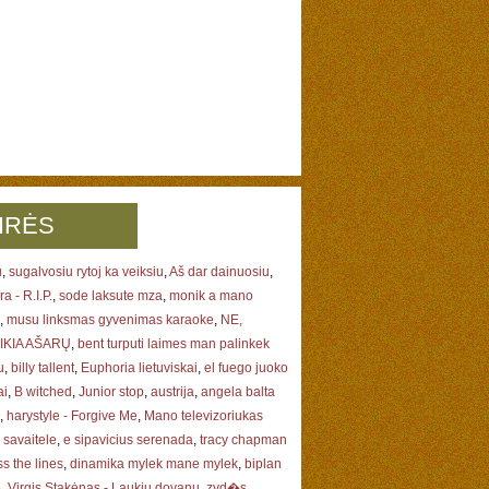
IRĖS
u
,
sugalvosiu rytoj ka veiksiu
,
Aš dar dainuosiu
,
a - R.I.P.
,
sode laksute mza
,
monik a mano
,
musu linksmas gyvenimas karaoke
,
NE,
IKIA AŠARŲ
,
bent turputi laimes man palinkek
u
,
billy tallent
,
Euphoria lietuviskai
,
el fuego juoko
ai
,
B witched
,
Junior stop
,
austrija
,
angela balta
,
harystyle - Forgive Me
,
Mano televizoriukas
,
savaitele
,
e sipavicius serenada
,
tracy chapman
ss the lines
,
dinamika mylek mane mylek
,
biplan
e
,
Virgis Stakėnas - Laukiu dovanų
,
zyd�s