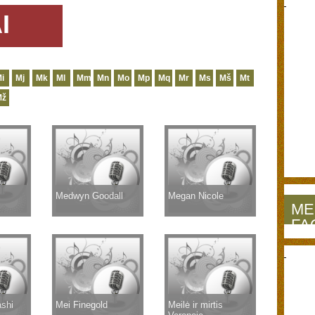
I
i
Mj
Mk
Ml
Mm
Mn
Mo
Mp
Mq
Mr
Ms
Mš
Mt
Mž
Medwyn Goodall
Megan Nicole
ME
FA
shi
Mei Finegold
Meilė ir mirtis