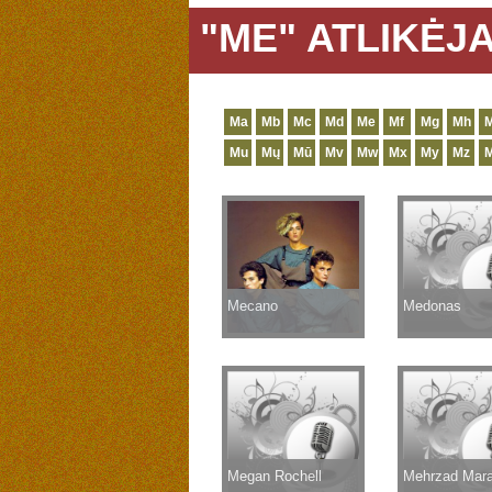
"ME" ATLIKĖJA
Ma
Mb
Mc
Md
Me
Mf
Mg
Mh
M
Mu
Mų
Mū
Mv
Mw
Mx
My
Mz
Mecano
Medonas
Megan Rochell
Mehrzad Mara