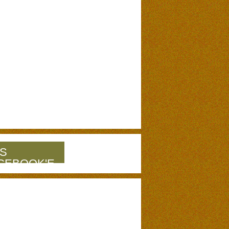
S
CEBOOK'E