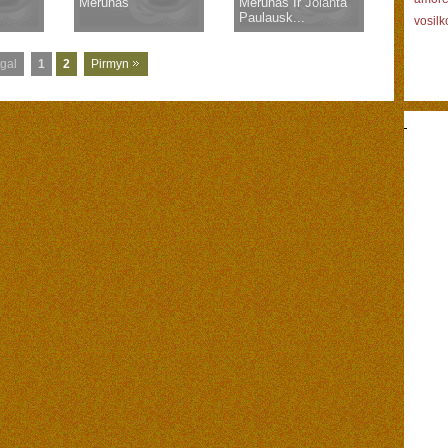
Merūnas
Merūnas Ir Jolanta
Paulausk...
vosil
gal
1
2
Pirmyn