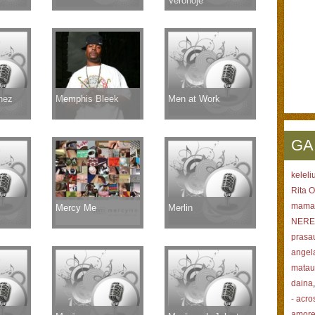
Veronoje
nez
Memphis Bleek
Men at Work
GA
keleli
Rita Or
mama
Mercy Me
Merlin
NERE
prasa
angel
matau
daina
- acro
amor