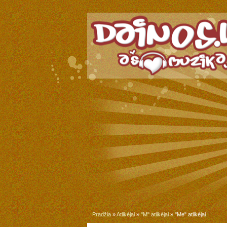
Pradžia
»
Atlikėjai
»
"M" atlikėjai
» "Me" atlikėjai