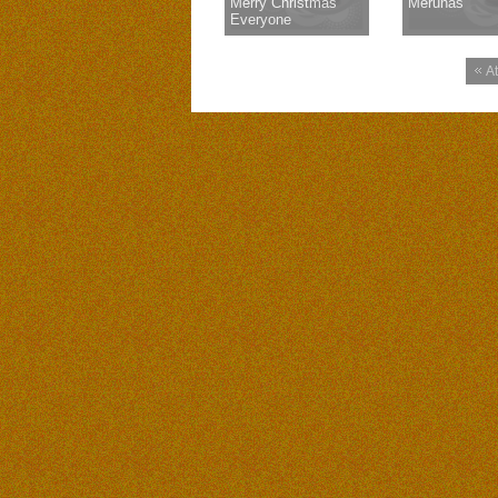
Merry Christmas
Merūnas
Everyone
At