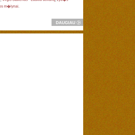
kos m�lynai
.
DAUGIAU