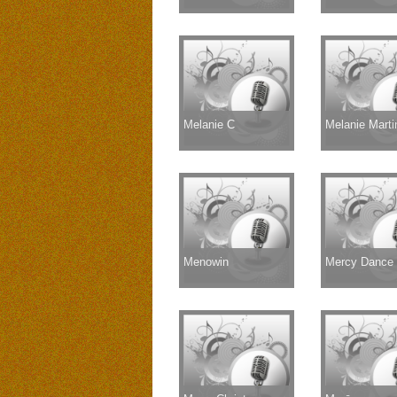
Melanie C
Melanie Marti
Menowin
Mercy Dance