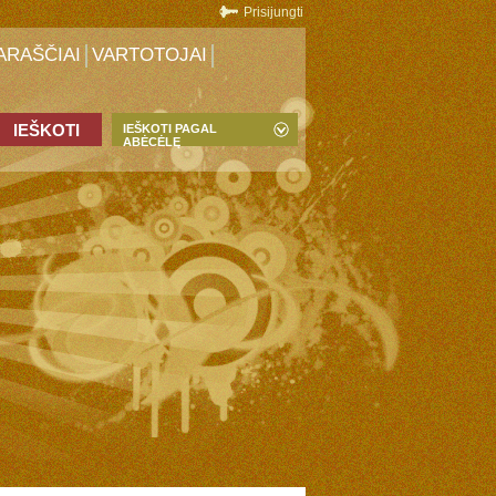
Prisijungti
ARAŠČIAI
VARTOTOJAI
IEŠKOTI PAGAL
ABĖCĖLĘ