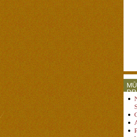
MŪ
DR