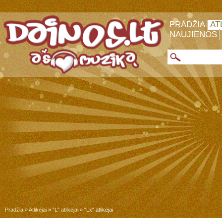
PRADŽIA
AT
NAUJIENOS
Pradžia
»
Atlikėjai
»
"L" atlikėjai
» "Lx" atlikėjai