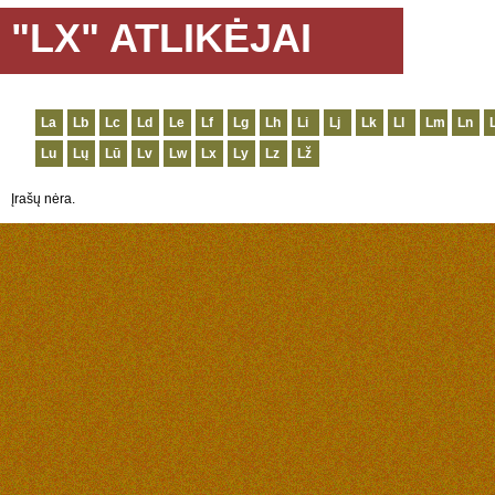
"LX" ATLIKĖJAI
La
Lb
Lc
Ld
Le
Lf
Lg
Lh
Li
Lj
Lk
Ll
Lm
Ln
Lu
Lų
Lū
Lv
Lw
Lx
Ly
Lz
Lž
Įrašų nėra.