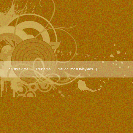
Susisiekime!
|
Reklama
|
Naudojimosi taisyklės
|