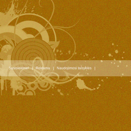
Susisiekime!
|
Reklama
|
Naudojimosi taisyklės
|