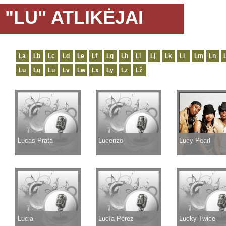
"LU" ATLIKĖJAI
La
Lb
Lc
Ld
Le
Lf
Lg
Lh
Li
Lj
Lk
Ll
Lm
Ln
Lu
Lų
Lū
Lv
Lw
Lx
Ly
Lz
Lž
Lucas Prata
Lucenzo
Lucy Pearl
Lucia
Lucía Pérez
Lucky Twice