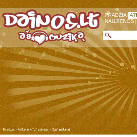
PRADŽIA
AT
NAUJIENOS
Pradžia
»
Atlikėjai
»
"L" atlikėjai
» "Lu" atlikėjai