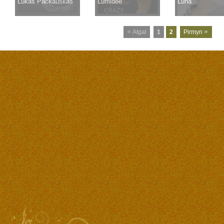
Lukas Pačkauskas
Lumidee
Luna
Atgal
1
2
Pirmyn