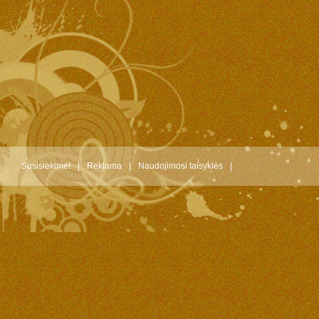
Susisiekime!
|
Reklama
|
Naudojimosi taisyklės
|