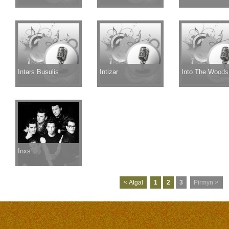
Intars Busulis
Intizar
Into The Woods
Inxs
Atgal
1
2
3
Pirmyn