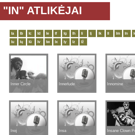
"IN" ATLIKĖJAI
Ia
Ib
Ic
Id
Ie
If
Ig
Ih
Ii
Ij
Ik
Il
Im
In
I
Iu
Ių
Iū
Iv
Iw
Ix
Iy
Iz
Iž
Inner Circle
Innerlude
Innomine
Inoj
Insa
Insane Clown P