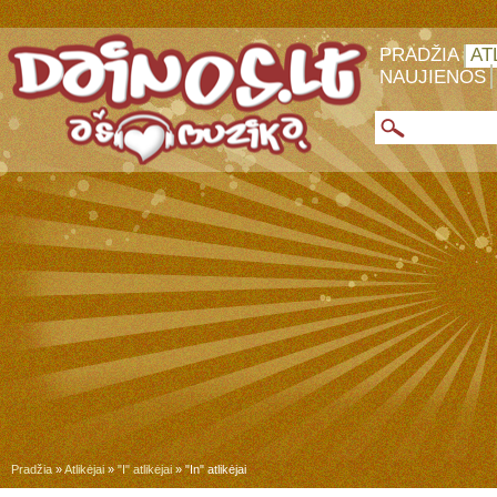
PRADŽIA
AT
NAUJIENOS
Pradžia
»
Atlikėjai
»
"I" atlikėjai
» "In" atlikėjai