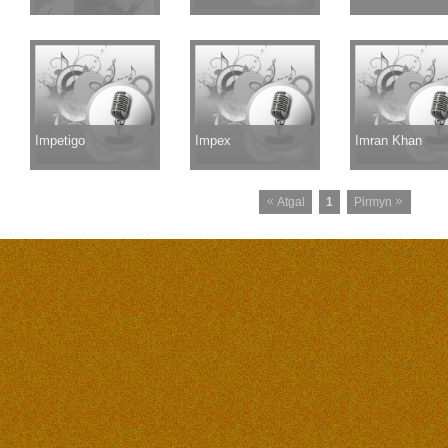
Impetigo
Impex
Imran Khan
Atgal
1
Pirmyn