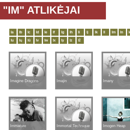
"IM" ATLIKĖJAI
Ia
Ib
Ic
Id
Ie
If
Ig
Ih
Ii
Ij
Ik
Il
Im
In
I
Iu
Ių
Iū
Iv
Iw
Ix
Iy
Iz
Iž
Imagine Dragons
Imajin
Imany
Immature
Immortal Technique
Imogen Heap