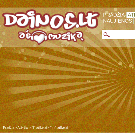
PRADŽIA
AT
NAUJIENOS
Pradžia
»
Atlikėjai
»
"I" atlikėjai
» "Im" atlikėjai