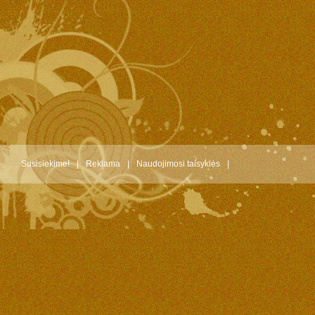
Susisiekime!
|
Reklama
|
Naudojimosi taisyklės
|