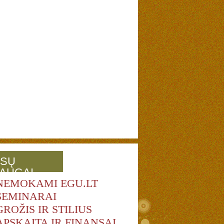
SŲ
AUGAI
NEMOKAMI EGU.LT
SEMINARAI
GROŽIS IR STILIUS
APSKAITA IR FINANSAI