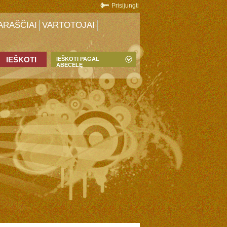
Prisijungti
ARAŠČIAI
VARTOTOJAI
IEŠKOTI PAGAL
ABĖCĖLĘ