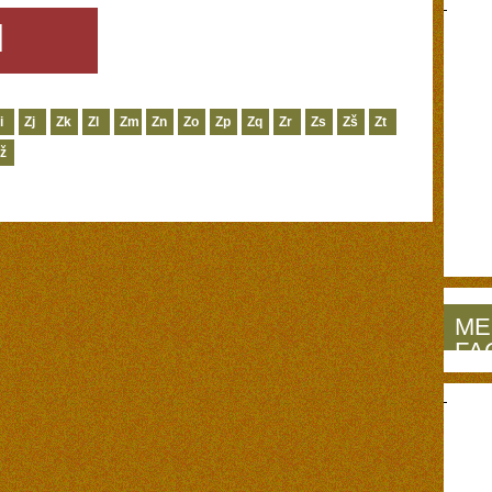
I
i
Zj
Zk
Zl
Zm
Zn
Zo
Zp
Zq
Zr
Zs
Zš
Zt
ž
ME
FA