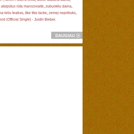
atsipūtus rūta marozovaitė
,
zubuokliu daina
,
a-leliu teatras
,
tike tike tacke
,
zemej nepritruks
,
end (Official Single) - Justin Bieber
.
DAUGIAU