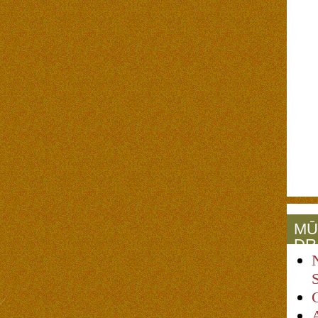
MŪ
DR