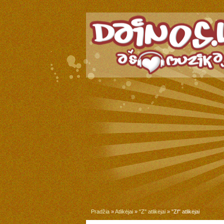
Pradžia
»
Atlikėjai
»
"Z" atlikėjai
» "Zf" atlikėjai