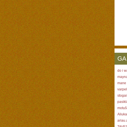
GA
do i 
mayna
mane p
varpel
stogai
pasikl
motušė
Aliuka
ariau.
TAVES