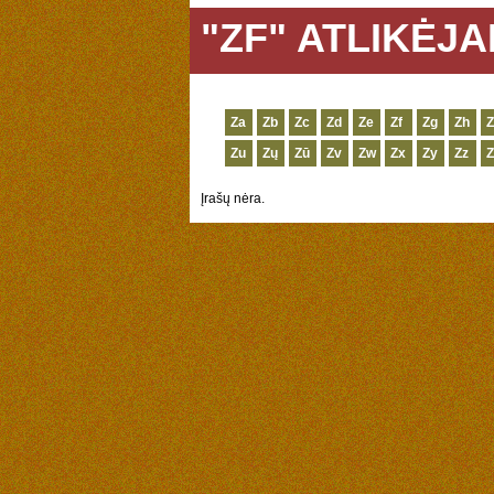
"ZF" ATLIKĖJA
Za
Zb
Zc
Zd
Ze
Zf
Zg
Zh
Z
Zu
Zų
Zū
Zv
Zw
Zx
Zy
Zz
Z
Įrašų nėra.