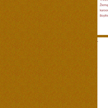
Žiemą 
karoon
Boyfri