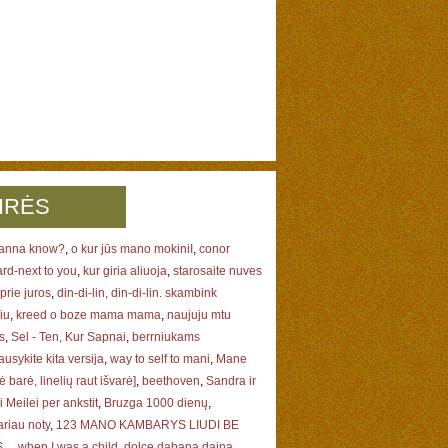
IRĖS
wanna know?
,
o kur jūs mano mokiniI
,
conor
rd-next to you
,
kur giria aliuoja
,
starosaite nuves
rie juros
,
din-di-lin, din-di-lin. skambink
iu
,
kreed o boze mama mama
,
naujuju mtu
s
,
Sel - Ten, Kur Sapnai
,
berrniukams
ausykite kita versija
,
way to self to mani
,
Mane
 barė, linelių raut išvarė]
,
beethoven
,
Sandra ir
i Meilei per ankstit
,
Bruzga 1000 dienų
,
ariau noty
,
123 MANO KAMBARYS LIUDI BE
...
,
when I was a child
,
dolce dabana daina
,