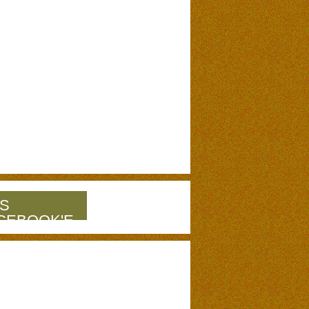
S
CEBOOK'E