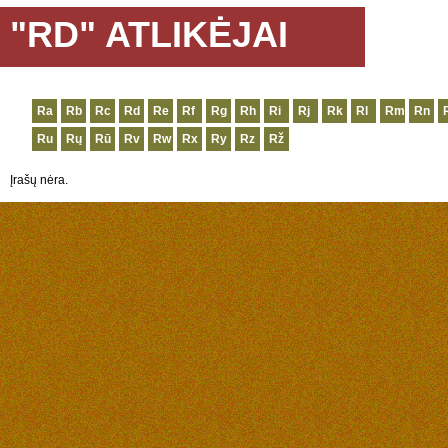
"RD" ATLIKĖJAI
Ra
Rb
Rc
Rd
Re
Rf
Rg
Rh
Ri
Rj
Rk
Rl
Rm
Rn
Ru
Rų
Rū
Rv
Rw
Rx
Ry
Rz
Rž
Įrašų nėra.