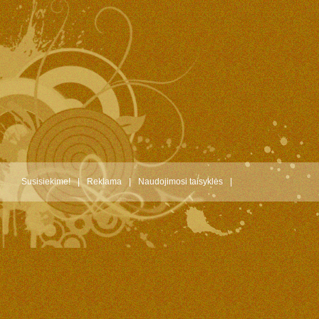
Susisiekime!
|
Reklama
|
Naudojimosi taisyklės
|