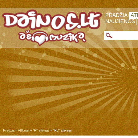
PRADŽIA
AT
NAUJIENOS
Pradžia
»
Atlikėjai
»
"R" atlikėjai
» "Rd" atlikėjai