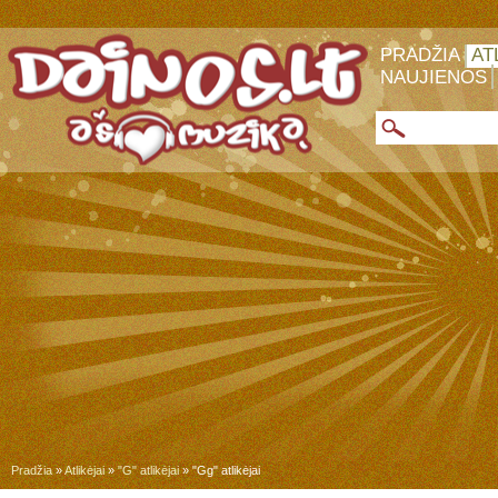
PRADŽIA
AT
NAUJIENOS
Pradžia
»
Atlikėjai
»
"G" atlikėjai
» "Gg" atlikėjai