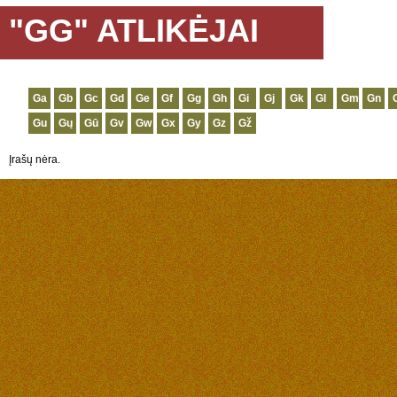
"GG" ATLIKĖJAI
Ga
Gb
Gc
Gd
Ge
Gf
Gg
Gh
Gi
Gj
Gk
Gl
Gm
Gn
Gu
Gų
Gū
Gv
Gw
Gx
Gy
Gz
Gž
Įrašų nėra.