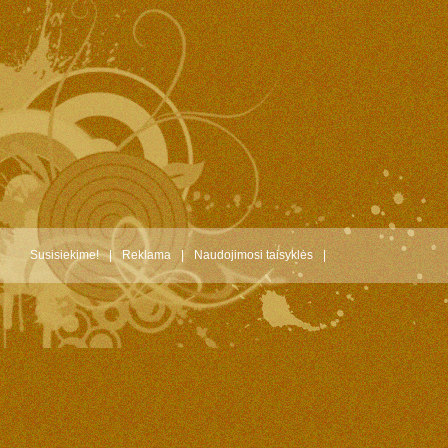
Susisiekime!
|
Reklama
|
Naudojimosi taisyklės
|