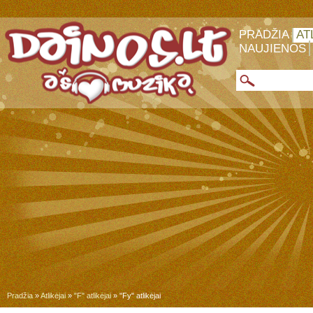
PRADŽIA
AT
NAUJIENOS
Pradžia
»
Atlikėjai
»
"F" atlikėjai
» "Fy" atlikėjai