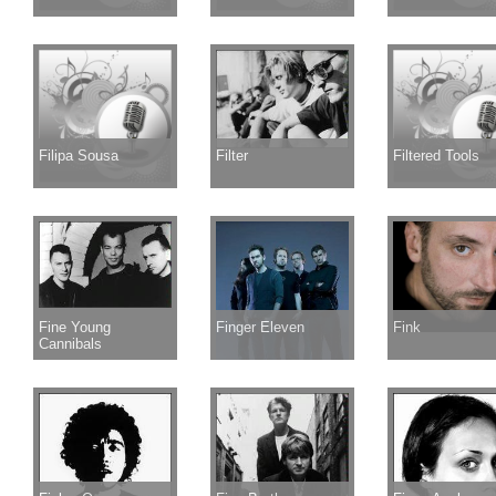
Filipa Sousa
Filter
Filtered Tools
Fine Young
Finger Eleven
Fink
Cannibals