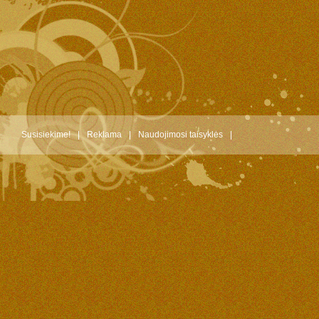
Susisiekime!
|
Reklama
|
Naudojimosi taisyklės
|