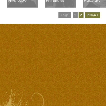
Finley Quaye
Finn Brothers
Fiona Apple
Atgal
1
2
Pirmyn