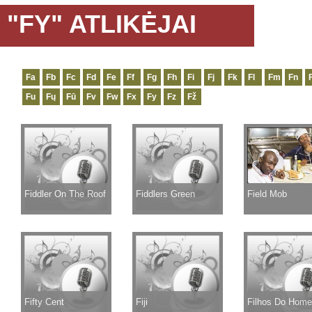
"FY" ATLIKĖJAI
Fa
Fb
Fc
Fd
Fe
Ff
Fg
Fh
Fi
Fj
Fk
Fl
Fm
Fn
Fu
Fų
Fū
Fv
Fw
Fx
Fy
Fz
Fž
Fiddler On The Roof
Fiddlers Green
Field Mob
Fifty Cent
Fiji
Filhos Do Hom