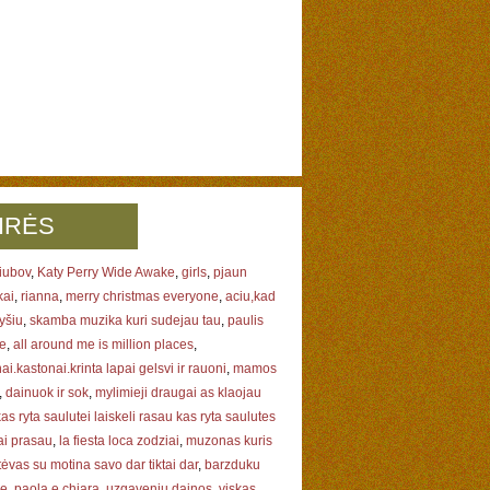
IRĖS
iubov
,
Katy Perry Wide Awake
,
girls
,
pjaun
kai
,
rianna
,
merry christmas everyone
,
aciu,kad
yšiu
,
skamba muzika kuri sudejau tau
,
paulis
ne
,
all around me is million places
,
ai.kastonai.krinta lapai gelsvi ir rauoni
,
mamos
,
dainuok ir sok
,
mylimieji draugai as klaojau
kas ryta saulutei laiskeli rasau kas ryta saulutes
iai prasau
,
la fiesta loca zodziai
,
muzonas kuris
tėvas su motina savo dar tiktai dar
,
barzduku
le
,
paola e chiara
,
uzgaveniu dainos
,
viskas