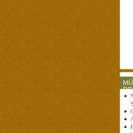
MŪ
DR