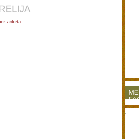
RELIJA
ok anketa
ME
FA