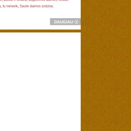
a
,
tu neiseik
,
Saule dainos zodziai
.
DAUGIAU