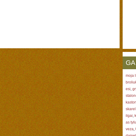
GA
moja l
broliu
esi
,
gr
stalo
kaston
skarel
ilgai
,
as tyl
veza
,
daine