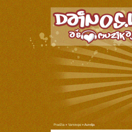
Pradžia
»
Vartotojai
» Aurelija