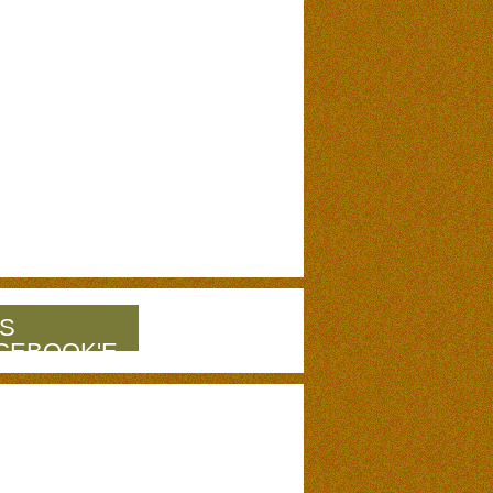
S
CEBOOK'E