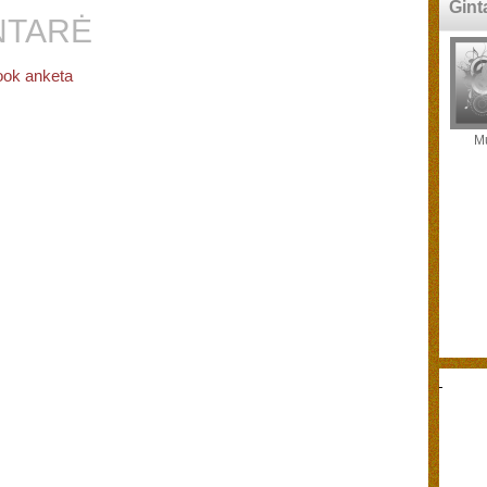
Gint
NTARĖ
ok anketa
Mu