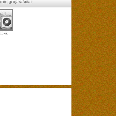
arės grojaraščiai
zika.