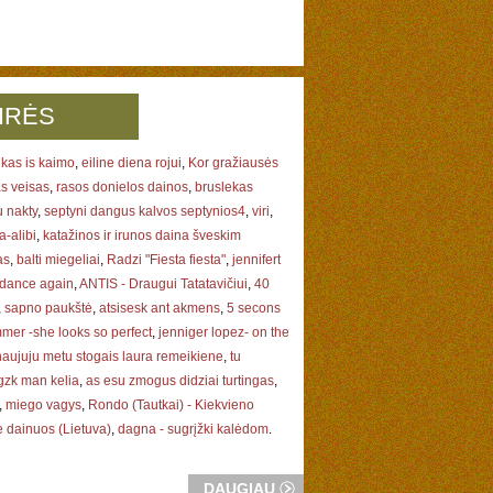
IRĖS
kas is kaimo
,
eiline diena rojui
,
Kor gražiausės
s veisas
,
rasos donielos dainos
,
bruslekas
 nakty
,
septyni dangus kalvos septynios4
,
viri
,
-alibi
,
katažinos ir irunos daina šveskim
as
,
balti miegeliai
,
Radzi "Fiesta fiesta"
,
jennifert
 dance again
,
ANTIS - Draugui Tatatavičiui
,
40
,
sapno paukštė
,
atsisesk ant akmens
,
5 secons
mer -she looks so perfect
,
jenniger lopez- on the
naujuju metu stogais laura remeikiene
,
tu
zk man kelia
,
as esu zmogus didziai turtingas
,
,
miego vagys
,
Rondo (Tautkai) - Kiekvieno
 dainuos (Lietuva)
,
dagna - sugrįžki kalėdom
.
DAUGIAU