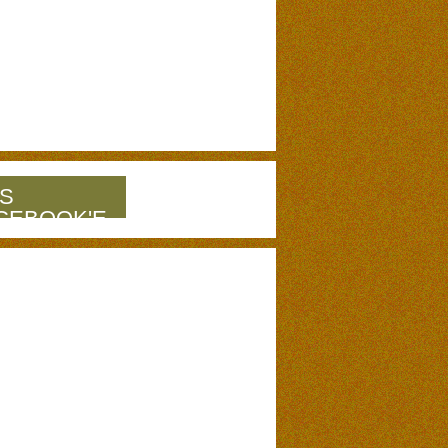
S
CEBOOK'E