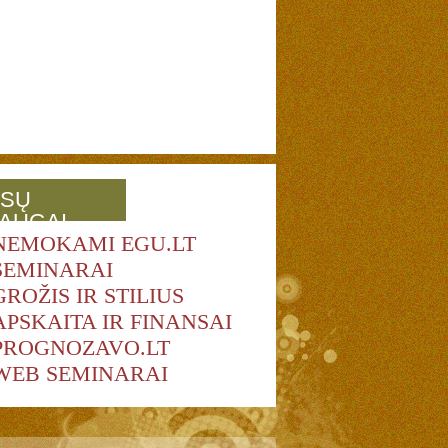
SŲ
AUGAI
NEMOKAMI EGU.LT
SEMINARAI
GROŽIS IR STILIUS
APSKAITA IR FINANSAI
PROGNOZAVO.LT
WEB SEMINARAI