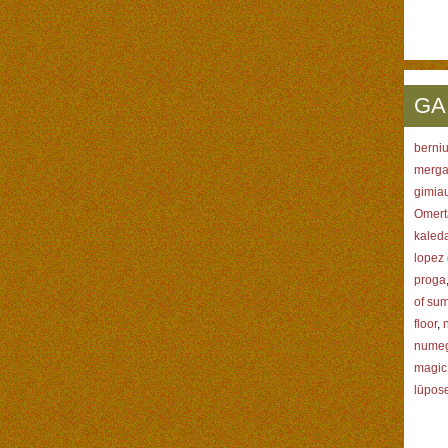
GA
berniu
merga
gimiau
Omerta
kaled
lopez
proga
of sum
floor
,
numeg
magic
lūpose