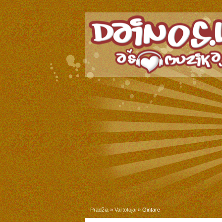
Pradžia
»
Vartotojai
» Gintarė