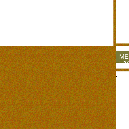
ME
FA