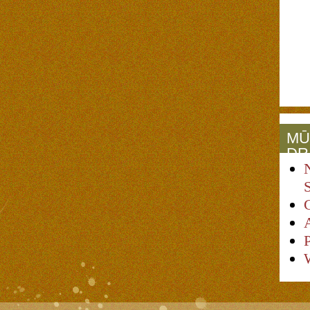
MŪ
DR