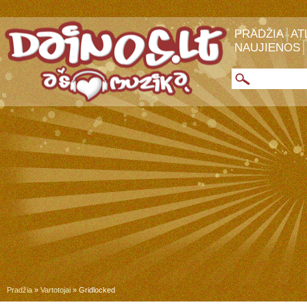
PRADŽIA
AT
NAUJIENOS
Pradžia
»
Vartotojai
» Gridlocked