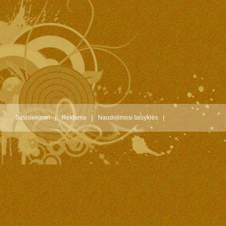
Susisiekime!
|
Reklama
|
Naudojimosi taisyklės
|