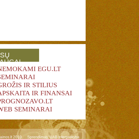
SŲ
AUGAI
NEMOKAMI EGU.LT
SEMINARAI
GROŽIS IR STILIUS
APSKAITA IR FINANSAI
PROGNOZAVO.LT
WEB SEMINARAI
ainos.lt 2010.
Sprendimas:
UAB Interprekyba