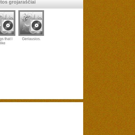
itos grojaraščiai
s that I
Geriausios.
like