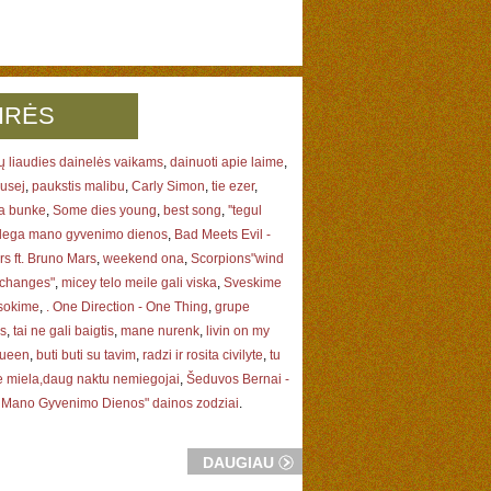
IRĖS
ių liaudies dainelės vaikams
,
dainuoti apie laime
,
pusej
,
paukstis malibu
,
Carly Simon
,
tie ezer
,
ia bunke
,
Some dies young
,
best song
,
''tegul
dega mano gyvenimo dienos
,
Bad Meets Evil -
rs ft. Bruno Mars
,
weekend ona
,
Scorpions"wind
 changes"
,
micey telo meile gali viska
,
Sveskime
r sokime
,
. One Direction - One Thing
,
grupe
as
,
tai ne gali baigtis
,
mane nurenk
,
livin on my
ueen
,
buti buti su tavim
,
radzi ir rosita civilyte
,
tu
e miela,daug naktu nemiegojai
,
Šeduvos Bernai -
 Mano Gyvenimo Dienos" dainos zodziai
.
DAUGIAU