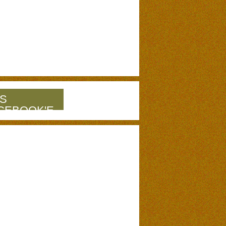
S
CEBOOK'E