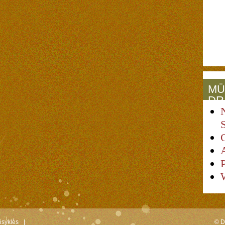
MŪ
DR
isyklės
|
© D