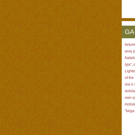
GA
lietuv
anoj 
Natal
lyja''
,
Lighte
of the
visi i
dobil
own q
motul
"bėga