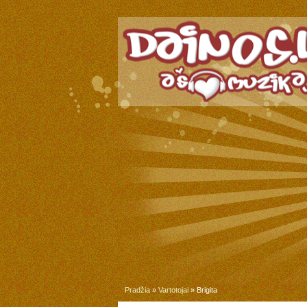
Pradžia
»
Vartotojai
» Brigita