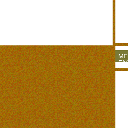
ME
FA