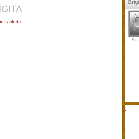
Brig
IGITA
ok anketa
Song