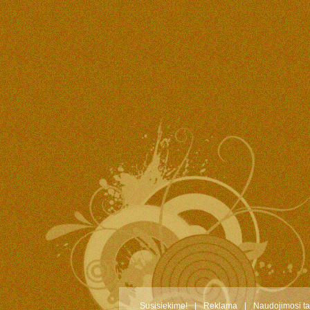
Susisiekime!
|
Reklama
|
Naudojimosi ta