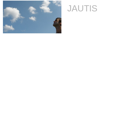
JAUTIS