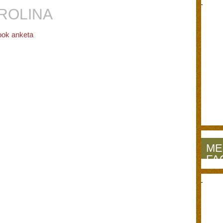
ROLINA
ok anketa
ME
FA