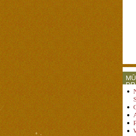
MŪ
DR