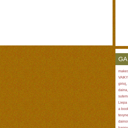
GA
makes
VAIKY
girioj
,
daina
sutem
Liepa 
a boo
tevyn
dainos
happy