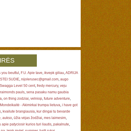
IRĖS
 you beutful
,
F.U. Apie tave
,
ikvepk giliau
,
ADRIJA
STEI SUDIE
,
nijolerusec@gmail.com
,
augo
Swagga Level 50 cent
,
fredy mercury
,
veju
,raimonds pauls
,
sena pasaku namu gaubia
a
,
on thing zodziai
,
velniop
,
future adventure
,
Mondeikaitė - Akimirkai trumpa lietuva
,
i have got
k
,
kvailute brangiausia
,
kur dingai tu bevarde
e, aukso
,
ūžia vėjas žodžiai
,
mes laimesim
,
 apie patyciosir kurios turi liautis
,
pakalnute
,
 pa
,
leisk mylet
,
summer
,
balti rukai
.