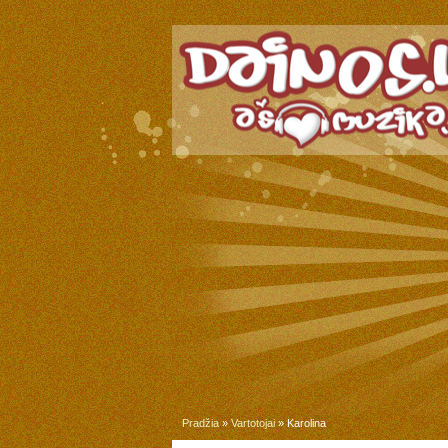
Pradžia
»
Vartotojai
» Karolina