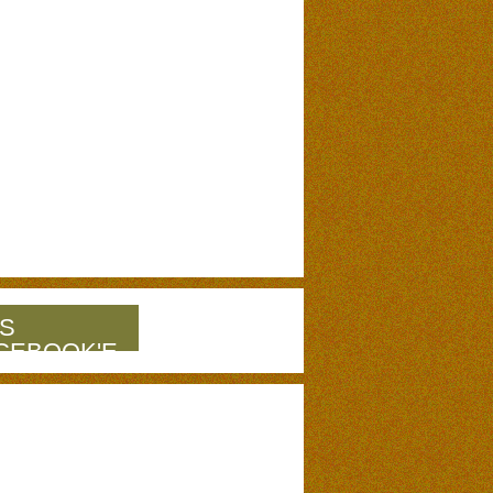
S
CEBOOK'E