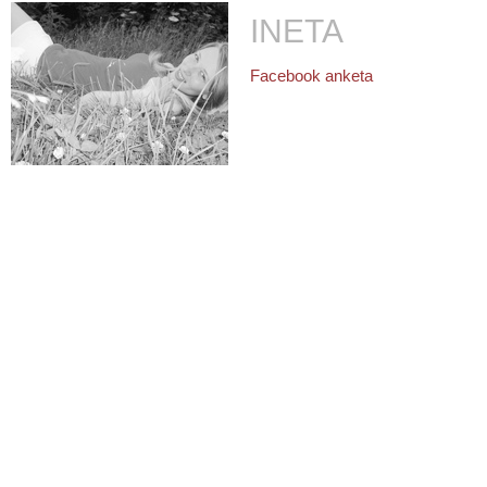
INETA
Facebook anketa