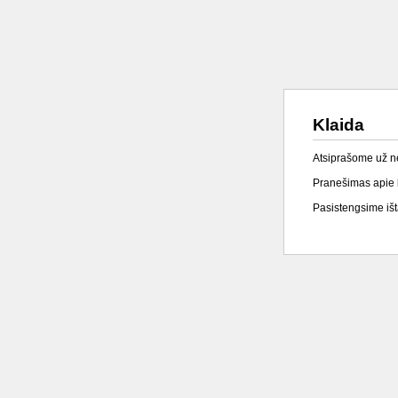
Klaida
Atsiprašome už 
Pranešimas apie k
Pasistengsime išta