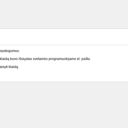
nepatogumus.
laidą buvo išsiųstas svetainės programuotojams el. paštu.
isyti klaidą.