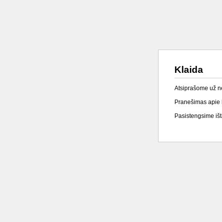
Klaida
Atsiprašome už 
Pranešimas apie k
Pasistengsime išta