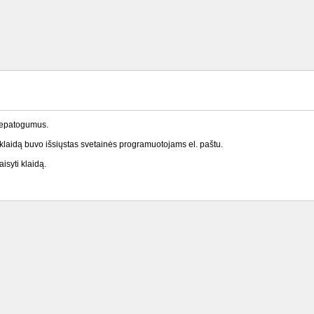
nepatogumus.
laidą buvo išsiųstas svetainės programuotojams el. paštu.
isyti klaidą.