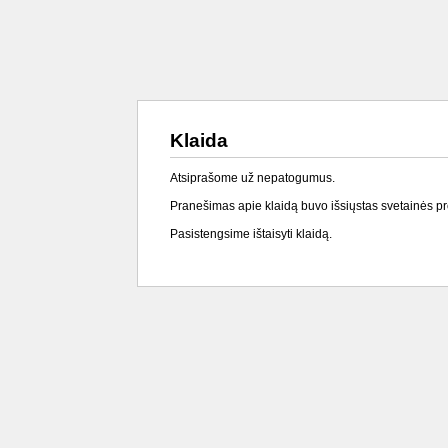
Klaida
Atsiprašome už nepatogumus.
Pranešimas apie klaidą buvo išsiųstas svetainės p
Pasistengsime ištaisyti klaidą.