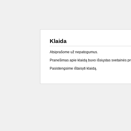
Klaida
Atsiprašome už nepatogumus.
Pranešimas apie klaidą buvo išsiųstas svetainės p
Pasistengsime ištaisyti klaidą.