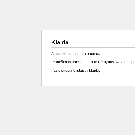
Klaida
Atsiprašome už nepatogumus.
Pranešimas apie klaidą buvo išsiųstas svetainės p
Pasistengsime ištaisyti klaidą.