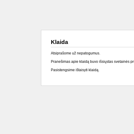
Klaida
Atsiprašome už nepatogumus.
Pranešimas apie klaidą buvo išsiųstas svetainės p
Pasistengsime ištaisyti klaidą.