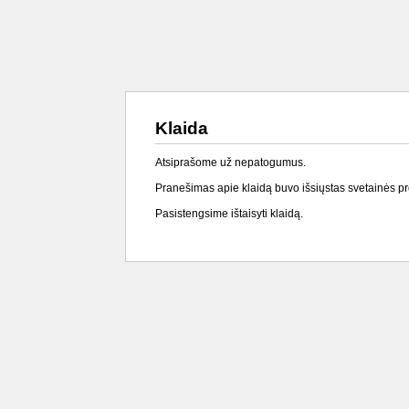
Klaida
Atsiprašome už nepatogumus.
Pranešimas apie klaidą buvo išsiųstas svetainės p
Pasistengsime ištaisyti klaidą.