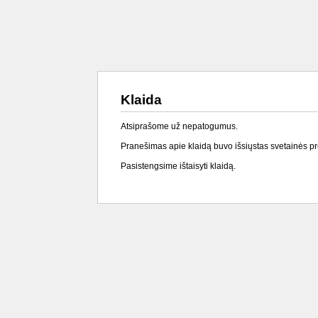
Klaida
Atsiprašome už nepatogumus.
Pranešimas apie klaidą buvo išsiųstas svetainės p
Pasistengsime ištaisyti klaidą.