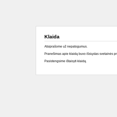
Klaida
Atsiprašome už nepatogumus.
Pranešimas apie klaidą buvo išsiųstas svetainės p
Pasistengsime ištaisyti klaidą.