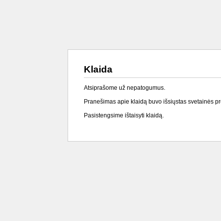
Klaida
Atsiprašome už nepatogumus.
Pranešimas apie klaidą buvo išsiųstas svetainės p
Pasistengsime ištaisyti klaidą.