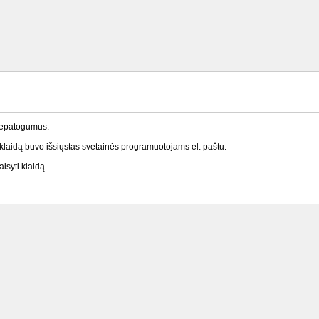
nepatogumus.
laidą buvo išsiųstas svetainės programuotojams el. paštu.
isyti klaidą.