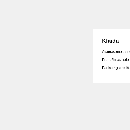
Klaida
Atsiprašome už 
Pranešimas apie k
Pasistengsime išta