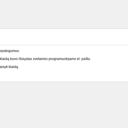
nepatogumus.
laidą buvo išsiųstas svetainės programuotojams el. paštu.
isyti klaidą.