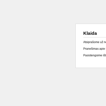
Klaida
Atsiprašome už 
Pranešimas apie k
Pasistengsime išta