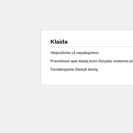
Klaida
Atsiprašome už nepatogumus.
Pranešimas apie klaidą buvo išsiųstas svetainės p
Pasistengsime ištaisyti klaidą.