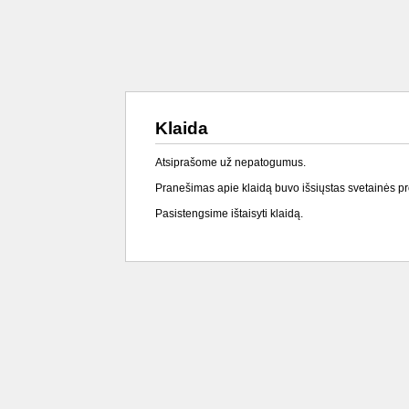
Klaida
Atsiprašome už nepatogumus.
Pranešimas apie klaidą buvo išsiųstas svetainės p
Pasistengsime ištaisyti klaidą.