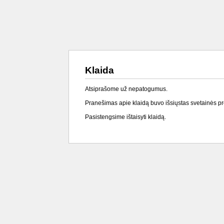
Klaida
Atsiprašome už nepatogumus.
Pranešimas apie klaidą buvo išsiųstas svetainės p
Pasistengsime ištaisyti klaidą.