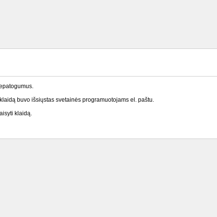
nepatogumus.
laidą buvo išsiųstas svetainės programuotojams el. paštu.
isyti klaidą.