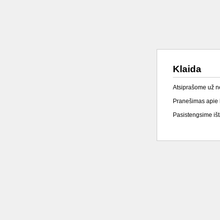
Klaida
Atsiprašome už 
Pranešimas apie k
Pasistengsime išta