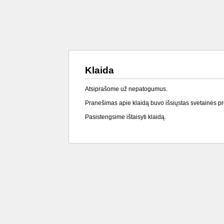
Klaida
Atsiprašome už nepatogumus.
Pranešimas apie klaidą buvo išsiųstas svetainės p
Pasistengsime ištaisyti klaidą.