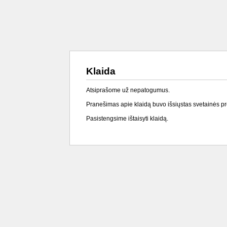
Klaida
Atsiprašome už nepatogumus.
Pranešimas apie klaidą buvo išsiųstas svetainės p
Pasistengsime ištaisyti klaidą.