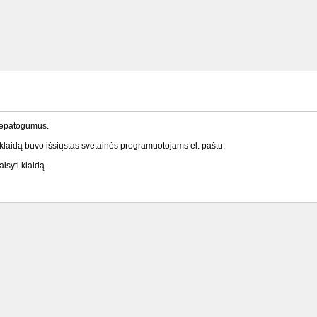
nepatogumus.
laidą buvo išsiųstas svetainės programuotojams el. paštu.
isyti klaidą.