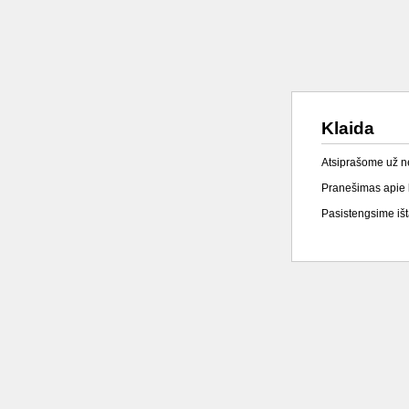
Klaida
Atsiprašome už 
Pranešimas apie k
Pasistengsime išta