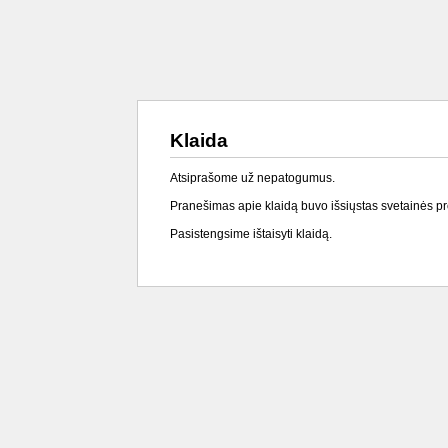
Klaida
Atsiprašome už nepatogumus.
Pranešimas apie klaidą buvo išsiųstas svetainės p
Pasistengsime ištaisyti klaidą.