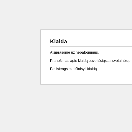
Klaida
Atsiprašome už nepatogumus.
Pranešimas apie klaidą buvo išsiųstas svetainės p
Pasistengsime ištaisyti klaidą.